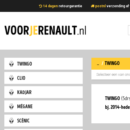
14 dagen
retourgarantie
postnl
verzending 
..
/
twingo
twingo
Selecteer een van on
clio
kadjar
twingo
(5dr
mégane
bj. 2014-hed
scénic