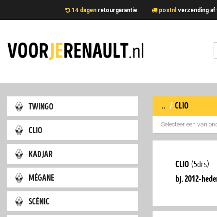
14 dagen
retourgarantie
postnl
verzending 
..
/
clio
twingo
Selecteer een van on
clio
kadjar
clio
(5drs)
mégane
bj. 2012-hede
scénic