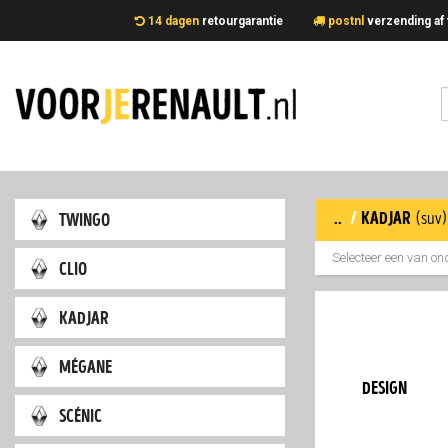
14 dagen
retourgarantie
postnl
verzending 
..
/
kadjar
twingo
(suv
Selecteer een van o
clio
kadjar
mégane
design
scénic