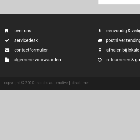
over ons
eenvoudig & veili
servicedesk
postnl verzending
contactformulier
afhalen bij lokale
algemene voorwaarden
retourneren & ga
copyright © 2020
seddes automotive
|
disclaimer