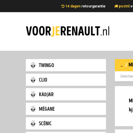
14 dagen
retourgarantie
postnl
v
..
/
m
twingo
Selecte
clio
kadjar
m
mégane
bj
scénic