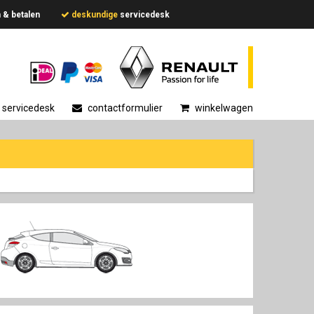
en & betalen
deskundige
servicedesk
servicedesk
contactformulier
winkelwagen