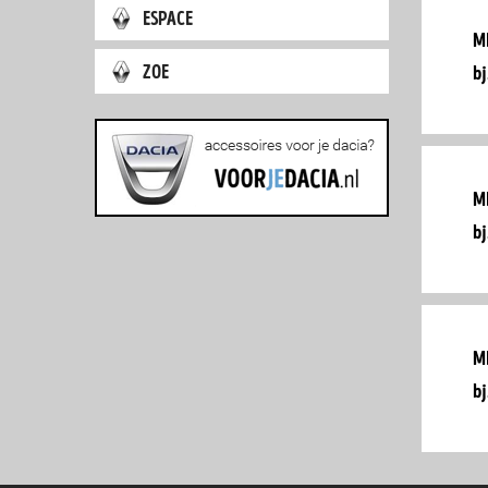
espace
m
zoe
bj
m
bj
m
bj