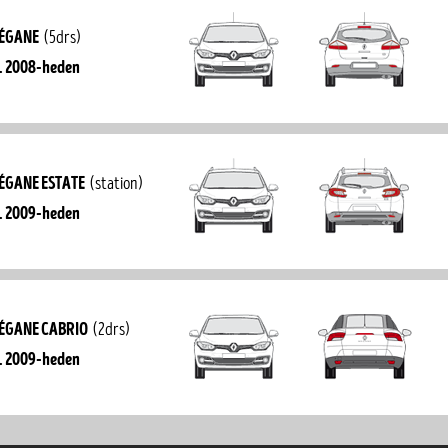
égane
(5drs)
. 2008-heden
égane estate
(station)
. 2009-heden
égane cabrio
(2drs)
. 2009-heden