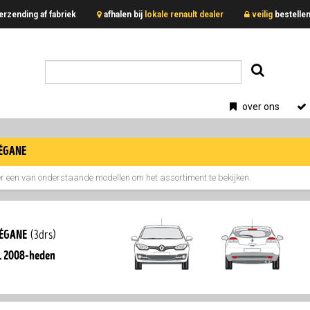
erzending af fabriek
afhalen bij
lokale renault dealer
veilig
bestell
over ons
égane
er een van onderstaande modellen om het assortiment te bekijken.
égane
(3drs)
. 2008-heden