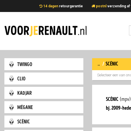
14 dagen
retourgarantie
postnl
verzending 
..
/
scénic
twingo
Selecteer een van on
clio
kadjar
scénic
(mpv)
mégane
bj. 2009-hed
scénic