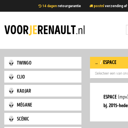
14 dagen
retourgarantie
postnl
verzending 
..
/
espace
twingo
Selecteer een van on
clio
kadjar
espace
(mpv
mégane
bj. 2015-hede
scénic