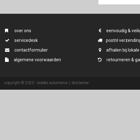
over ons
eenvoudig & veili
servicedesk
postnl verzending
contactformulier
afhalen bij lokale
algemene voorwaarden
retourneren & ga
copyright © 2020
seddes automotive
|
disclaimer