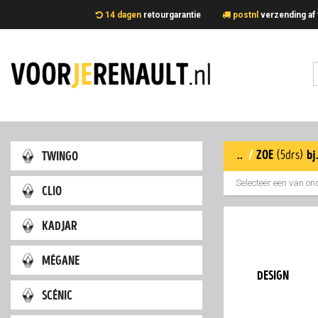
14 dagen
retourgarantie
postnl
verzending 
..
/
zoe
twingo
(5drs)
bj
Selecteer een van o
clio
kadjar
mégane
design
scénic