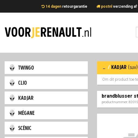
14 dagen
retourgarantie
postnl
verzending 
..
/
kadjar
twingo
(suv
Om dit product toe 
clio
brandblusser s
kadjar
productnummer: 8201
mégane
scénic