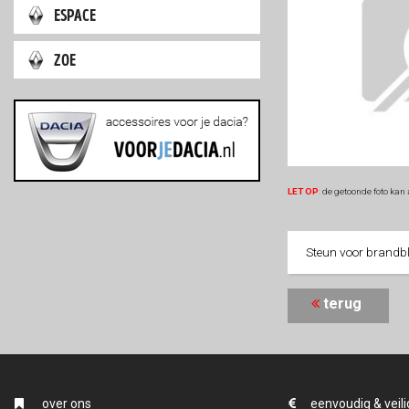
espace
zoe
LET OP
:
de getoonde foto kan 
Steun voor brandb
terug
over ons
eenvoudig & veili