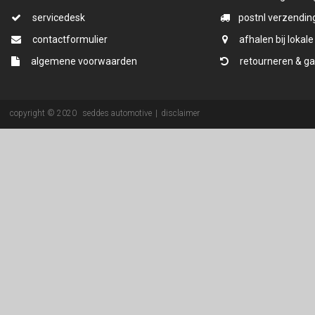
servicedesk
postnl verzending
contactformulier
afhalen bij lokale
algemene voorwaarden
retourneren & ga
copyright © 2020
seddes automotive
|
disclaimer