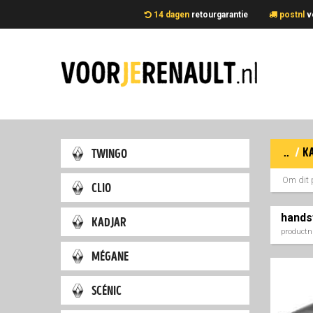
14 dagen
retourgarantie
postnl
v
..
/
k
twingo
Om dit 
clio
hands
kadjar
product
mégane
scénic