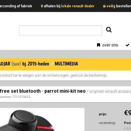
erzending af fabriek
afhalen bij
lokale renault dealer
veilig
bestell
over ons
adjar
/
multimedia
(suv)
bj. 2015-heden
product toe te voegen aan de winkelwagen, gebruik de bestelknop.
free set bluetooth
-
parrot mini-kit neo
-
origineel renault access
nummer: 7711575613
€
prijs:
verzending:
Pos
€ 6,