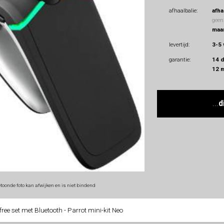
afhaalbalie:
afha
geen
maan
levertijd:
3-5
garantie:
14 
12 
...
d
toonde foto kan afwijken en is niet bindend
ee set met Bluetooth - Parrot mini-kit Neo