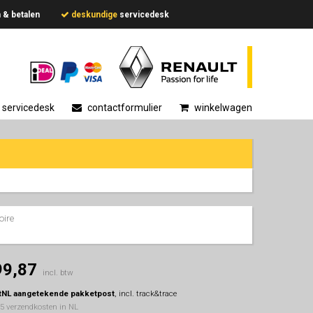
en & betalen
deskundige
servicedesk
servicedesk
contactformulier
winkelwagen
oire
99,87
incl. btw
tNL aangetekende pakketpost
, incl. track&trace
95 verzendkosten in NL