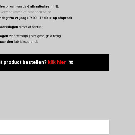
len
bij een van de
6 afhaalbalies
in NL
 verzendkosten of behandelkosten
dag t/m vrijdag
(09.00u-17.00u);
op afspraak
 werkdagen
direct af fabriek
dagen
zichttermijn | niet goed, geld terug
maanden
fabrieksgarantie
it product
bestellen?
klik hier