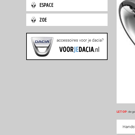
espace
zoe
LET OP
:
de ge
Handsfr