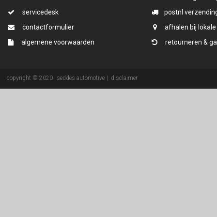
servicedesk
postnl verzending
contactformulier
afhalen bij lokale
algemene voorwaarden
retourneren & ga
copyright © 2020
seddes automotive
|
disclaimer