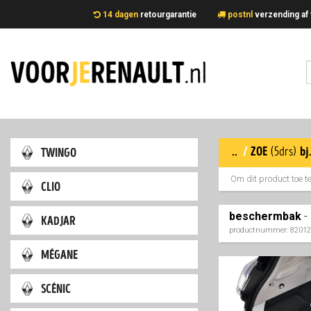
14 dagen
retourgarantie
postnl
verzending 
..
/
zoe
twingo
(5drs)
bj
Om dit product toe 
clio
beschermbak
-
kadjar
productnummer: 8201
mégane
scénic