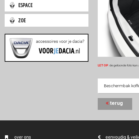
espace
zoe
LET OP
:
de getoonde foto kan 
Beschermbak koff
terug
over ons
eenvoudig & veili