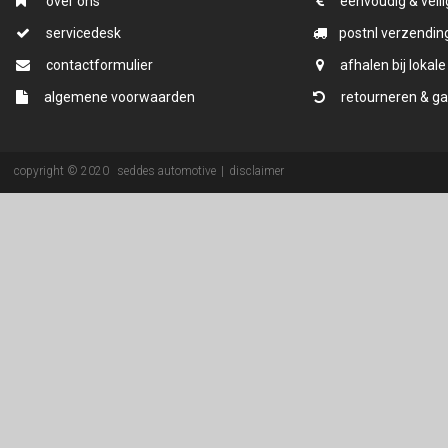
over ons
eenvoudig & veili
servicedesk
postnl verzending
contactformulier
afhalen bij lokale
algemene voorwaarden
retourneren & ga
copyright © 2020
seddes automotive
|
disclaimer