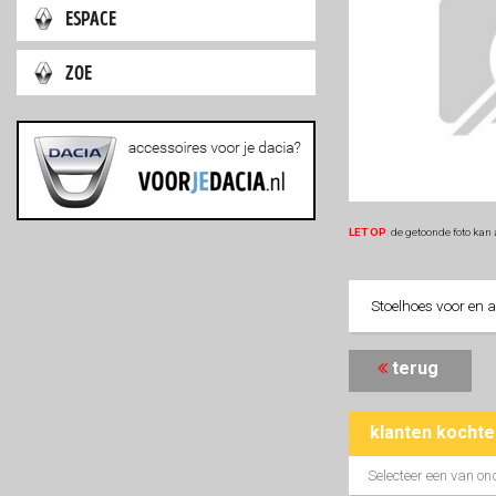
espace
zoe
LET OP
:
de getoonde foto kan 
Stoelhoes voor en 
terug
klanten kocht
Selecteer een van on