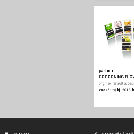
parfum
COCOONING FLO
origineel renault acces
zoe
(5drs)
bj. 2013-