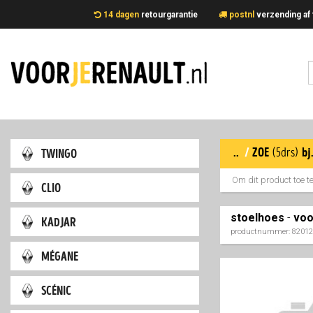
14 dagen
retourgarantie
postnl
verzending 
..
/
zoe
twingo
(5drs)
bj
Om dit product toe 
clio
stoelhoes
-
voo
kadjar
productnummer: 8201
mégane
scénic