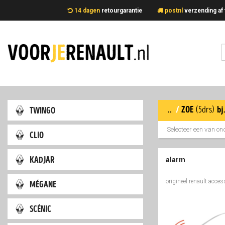
14 dagen
retourgarantie
postnl
verzending 
..
/
zoe
twingo
(5drs)
bj
Selecteer een van on
clio
kadjar
alarm
origineel renault acces
mégane
scénic