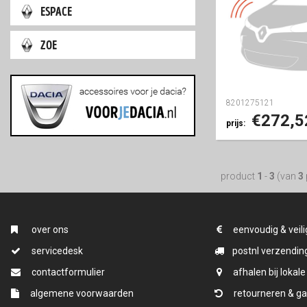
espace
zoe
8201275121
€272,5
prijs:
product
1
-
3
(van
3
over ons
eenvoudig & veili
servicedesk
postnl verzending
contactformulier
afhalen bij lokale
algemene voorwaarden
retourneren & ga