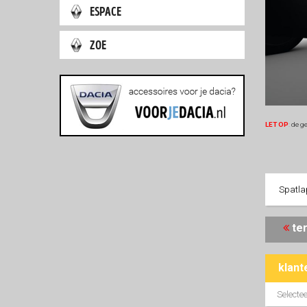
espace
zoe
LET OP
:
de ge
Spatla
t
klant
Selectee