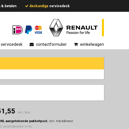
en & betalen
deskundige
servicedesk
servicedesk
contactformulier
winkelwagen
51,55
incl. btw
tNL aangetekende pakketpost
, incl. track&trace
95 verzendkosten in NL