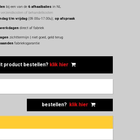
len
bij een van de
6 afhaalbalies
in NL
 verzendkosten of behandelkosten
dag t/m vrijdag
(09.00u-17.00u);
op afspraak
 werkdagen
direct af fabriek
dagen
zichttermijn | niet goed, geld terug
maanden
fabrieksgarantie
it product
bestellen?
klik hier
bestellen?
klik hier