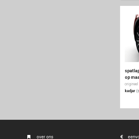
spatla
op ma
origineel
kadjar
(
over ons
eenvo