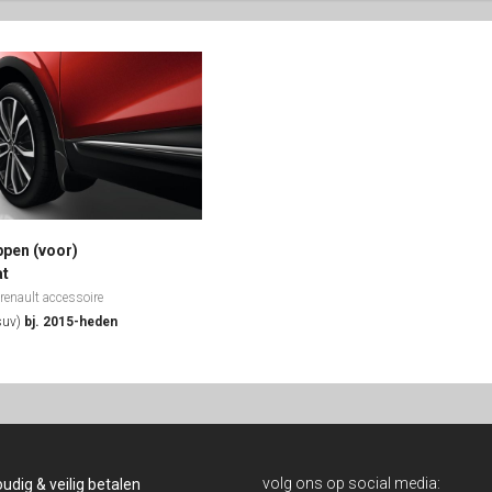
ppen (voor)
at
 renault accessoire
suv)
bj. 2015-heden
volg ons op social media:
udig & veilig betalen