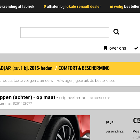
erzending af fabriek
afhalen bij
lokale renault dealer
veilig
bestell
over ons
adjar
/
comfort & bescherming
(suv)
bj. 2015-heden
product toe te voegen aan de winkelwagen, gebruik de bestelknop.
appen (achter)
-
op maat
-
origineel renault accessoire
nummer: 8201452077
€
prijs:
verzending:
Pos
€ 6,