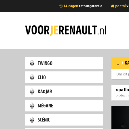
14 dagen
retourgarantie
postnl
v
..
/
k
twingo
Om dit 
clio
spatl
kadjar
product
mégane
scénic