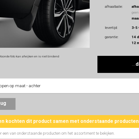
afhaalbalie:
afha
geen
maan
levertijd:
3-5
garantie:
14 
12 
toonde foto kan afwijken en is niet bindend
...
d
ppen op maat - achter
erug
en kochten dit product samen met onderstaande producten
r een van onderstaande producten om het assortiment te bekijken.