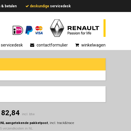
en & betalen
deskundige
servicedesk
servicedesk
contactformulier
winkelwagen
182,84
incl. btw
tNL aangetekende pakketpost
, incl. track&trace
95 verzendkosten in NL