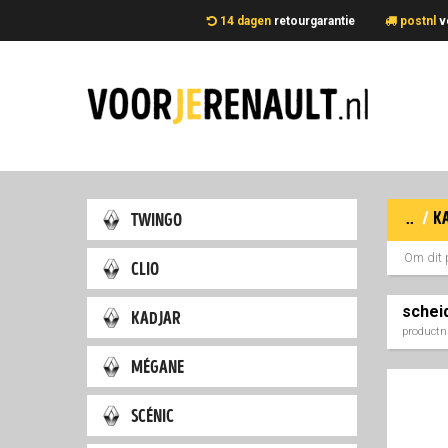
14 dagen
retourgarantie
postnl
v
..
/
k
twingo
Om dit 
clio
schei
kadjar
product
mégane
scénic