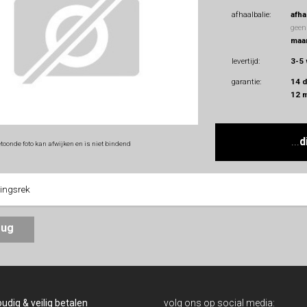
afhaalbalie:
afha
geen
maan
levertijd:
3-5
garantie:
14 
12 
...
d
toonde foto kan afwijken en is niet bindend
ingsrek
erug
udig & veilig betalen
volg ons op social media: