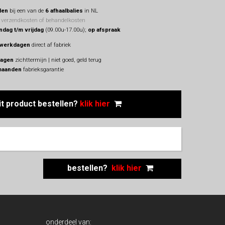
len
bij een van de
6 afhaalbalies
in NL
 verzendkosten of behandelkosten
dag t/m vrijdag
(09.00u-17.00u);
op afspraak
 werkdagen
direct af fabriek
dagen
zichttermijn | niet goed, geld terug
maanden
fabrieksgarantie
it product
bestellen?
klik hier
bestellen?
klik hier
onderdeel van: