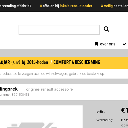
erzending af fabriek
afhalen bij
lokale renault dealer
veilig
bestell
over ons
adjar
/
comfort & bescherming
(suv)
bj. 2015-heden
product toe te voegen aan de winkelwagen, gebruik de bestelknop.
dingsrek
-
-
origineel renault accessoire
nummer: 8201598451
€
prijs:
verzending:
Pos
€ 6,