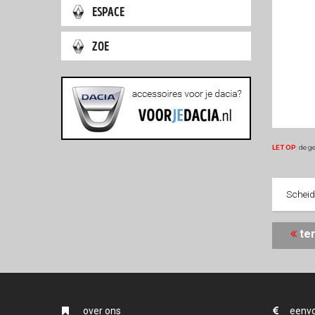
espace
zoe
LET OP
:
de ge
Scheid
t
over ons
eenvo